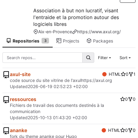
Association à but non lucratif, visant
l'entraide et la promotion autour des
logiciels libres
Aix-en-Provence
https://www.axul.org/
Repositories
Projects
Packages
3
Filter
Sort
axul-site
HTML
0
1
code source du site vitrine de l'axul
https://axul.org
Updated
2026-06-19 02:52:23 +02:00
ressources
0
0
Fichiers de travail des documents destinés à la
communication
Updated
2025-10-13 01:43:20 +02:00
ananke
HTML
0
0
fork du theme ananke pour Hugo